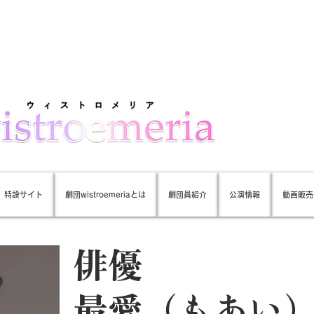
』特設サイト
劇団wistroemeriaとは
劇団員紹介
公演情報
動画販売
俳優
最愛（もあい