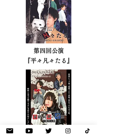
第四回公演
​『平々凡々たる』