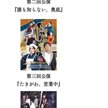
第二回公演
​『誰も知らない、奥底』
第三回公演
​『たきがわ、営業中』