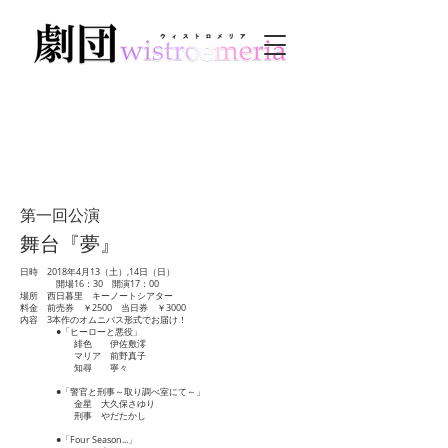
過去の公演情報
第一回公演
舞台『夢』
日時 2018年4月13（土）,14日（日）
開場16：30 開演17：00
場所 西日暮里 キーノートシアター
​料金 前売券 ￥2500 当日券 ￥3000
内容 3本作のオムニバス形式でお届け！
●「ヒーローと悪役」
緋色 伊佐敷澪
マリア 前野真子
知尋 寧々
●「警官と刑事～取り調べ室にて～」
金星 大久保さゆり
刑事 やだたかし
●「Four Season...」