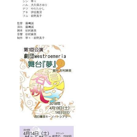
シン 寧々
ハル 大久保さゆり
ナツ やだたかし
アキ 伊佐敷澪
フユ 前野真子
監督 藤﨑誠
演出 藤﨑誠
脚本 杉村麻美
音響 杉村麻美
制作 寧々・前野真子